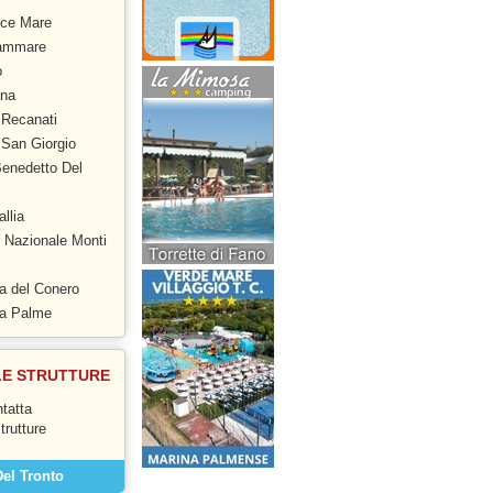
ce Mare
tammare
o
na
 Recanati
San Giorgio
enedetto Del
llia
 Nazionale Monti
a del Conero
ra Palme
LE STRUTTURE
tatta
strutture
el Tronto