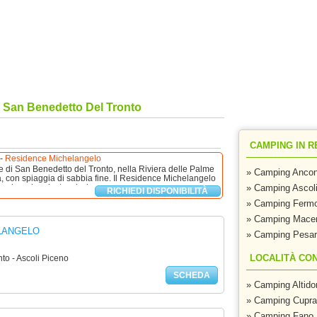
San Benedetto del Tronto, villaggi San Benedetto del Tronto
r Offerte!
|
Contatti
|
Inserisci La Tua Struttu
San Benedetto Del Tronto
CAMPING IN R
-
Residence Michelangelo
 di San Benedetto del Tronto, nella Riviera delle Palme
» Camping Anco
ta, con spiaggia di sabbia fine. Il Residence Michelangelo
rcheggio privato, piscina con area ...
» Camping Ascol
RICHIEDI DISPONIBILITÀ
» Camping Ferm
» Camping Macer
LANGELO
» Camping Pesar
LOCALITÀ CON
to - Ascoli Piceno
SCHEDA
» Camping Altido
» Camping Cupra
» Camping Fano