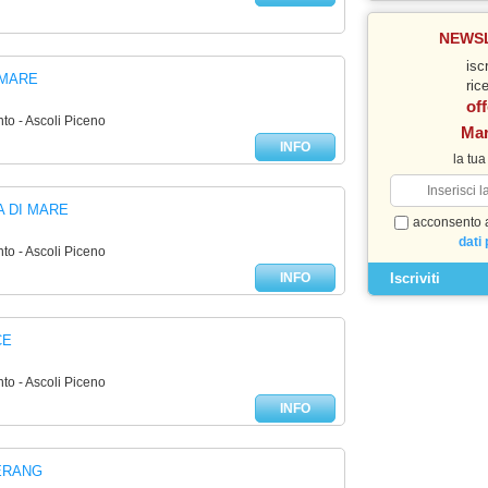
NEWS
iscr
EMARE
ric
off
to - Ascoli Piceno
Ma
INFO
la tua
 DI MARE
acconsento a
dati 
to - Ascoli Piceno
INFO
CE
to - Ascoli Piceno
INFO
ERANG