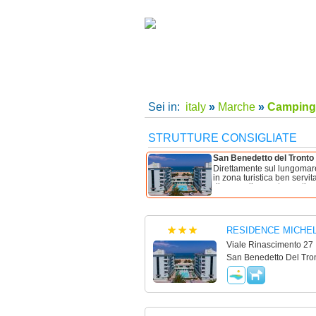
camping villaggi San Benedetto del Tronto, camping 
per le tue vacanze in Italy
Home
|
Supe
Sei in:
italy
»
Marche
»
Camping 
STRUTTURE CONSIGLIATE
San Benedetto del Tronto
Direttamente sul lungomare
in zona turistica ben servi
dispone di appartementi, pa
RESIDENCE MICHE
Viale Rinascimento 27
San Benedetto Del Tron