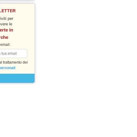
LETTER
iviti per
evere le
erte in
rche
 email:
l trattamento dei
personali