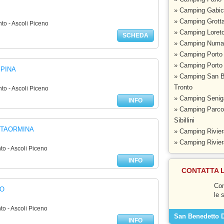
» Camping Gabic
» Camping Grot
to - Ascoli Piceno
» Camping Loret
SCHEDA
» Camping Numa
» Camping Porto
» Camping Porto 
SPINA
» Camping San B
Tronto
to - Ascoli Piceno
» Camping Seniga
INFO
» Camping Parco
Sibillini
 TAORMINA
» Camping Rivier
» Camping Rivie
to - Ascoli Piceno
INFO
CONTATTA 
Con
EO
le 
to - Ascoli Piceno
San Benedetto D
INFO