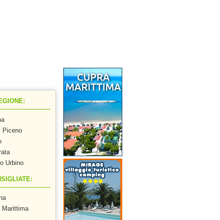
ra
EGIONE:
na
i Piceno
o
ata
o Urbino
SIGLIATE:
na
 Marittima