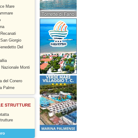
ce Mare
tammare
o
na
 Recanati
San Giorgio
enedetto Del
llia
 Nazionale Monti
a del Conero
ra Palme
LE STRUTTURE
tatta
strutture
ero