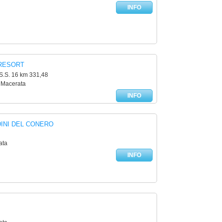
INFO
 RESORT
 S.S. 16 km 331,48
 Macerata
INFO
DINI DEL CONERO
ata
INFO