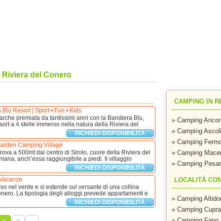
del Conero, villaggi Riviera del Conero per le tue vacanze in
r Offerte!
|
Contatti
|
Inserisci La Tua Struttu
Riviera del Conero
CAMPING IN R
lu Resort | Sport • Fun • Kids
arche premiata da tantissimi anni con la Bandiera Blu,
» Camping Anco
ort a 4 stelle immerso nella natura della Riviera del
» Camping Ascol
RICHIEDI DISPONIBILITÀ
» Camping Ferm
arden Camping Village
trova a 500mt dal centro di Sirolo, cuore della Riviera del
» Camping Macer
na, anch’essa raggiungibile a piedi. Il villaggio
» Camping Pesar
RICHIEDI DISPONIBILITÀ
Vacanze
LOCALITÀ CON
so nel verde e si estende sul versante di una collina
onero. La tipologia degli alloggi prevede appartamenti e
» Camping Altido
RICHIEDI DISPONIBILITÀ
» Camping Cupra
» Camping Fano