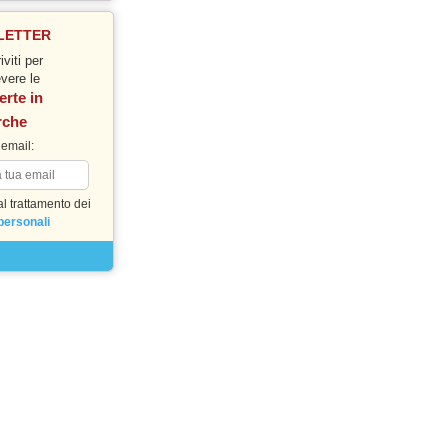
LETTER
iviti per
evere le
erte in
rche
 email:
l trattamento dei
personali