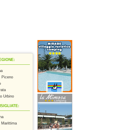
ra
EGIONE:
na
i Piceno
o
ata
o Urbino
SIGLIATE:
na
 Marittima