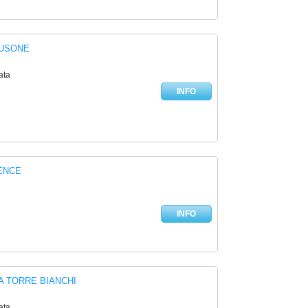
MUSONE
ata
INFO
ENCE
INFO
A TORRE BIANCHI
ata