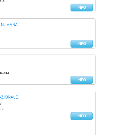
ata
INFO
 NUMANA
INFO
Ancona
INFO
AZIONALE
7
ata
INFO