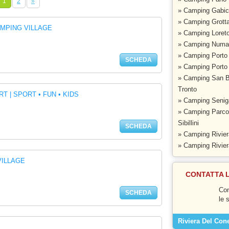
1
2
»
» Camping Gabic
» Camping Grot
MPING VILLAGE
» Camping Loret
» Camping Numa
» Camping Porto
SCHEDA
» Camping Porto 
» Camping San B
Tronto
 | SPORT • FUN • KIDS
» Camping Seniga
» Camping Parco
Sibillini
SCHEDA
» Camping Rivier
» Camping Rivie
VILLAGE
CONTATTA 
Con
SCHEDA
le 
Riviera Del Con