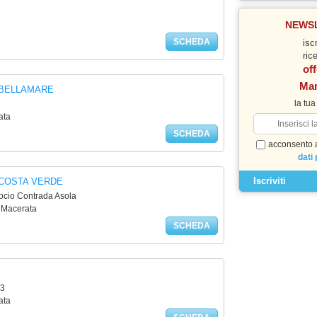
NEWS
SCHEDA
iscr
ric
off
Ma
 BELLAMARE
la tua
ata
SCHEDA
acconsento a
dati 
 COSTA VERDE
ocio Contrada Asola
 Macerata
SCHEDA
 3
ata