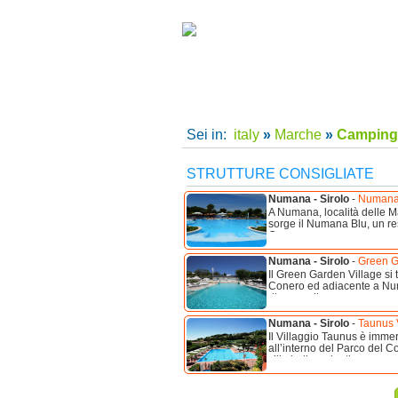
camping villaggi Riviera del Conero, camping Riviera 
Italy
Home
|
Supe
Sei in:
italy
»
Marche
»
Camping 
STRUTTURE CONSIGLIATE
Numana - Sirolo
-
Numana B
A Numana, località delle M
sorge il Numana Blu, un res
Conero, a ...
Numana - Sirolo
-
Green G
Il Green Garden Village si 
Conero ed adiacente a Numa
dispone di ...
Numana - Sirolo
-
Taunus 
Il Villaggio Taunus è immer
all’interno del Parco del C
ville indipendenti ...