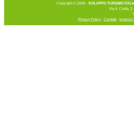
Copyright © 2008 -
SVILUPPO TURISMO ITALIA 
Via A. Costa, 2
Privacy Policy
-
Contatti
-
Inserisci 