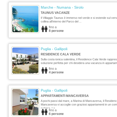
Marche
- Numana - Sirolo
TAUNUS VACANZE
Il Villaggio Taunus è immerso nel verde e si estende sul vers
collina all’interno del Parco del ...
fino a
8 persone
Puglia
- Gallipoli
RESIDENCE CALA VERDE
Sulla costa ionica salentina, il Residence Cala Verde rappre
soluzione perfetta per chi desidera una vacanza in appartame
fino a
4 persone
Puglia
- Gallipoli
APPARTAMENTI MANCAVERSA
A pochi passi dal mare, a Marina di Mancaversa, il Residen
Mancaversa vi accoglie con graziosi appartamenti in un co
schiera. La ...
fino a
6 persone