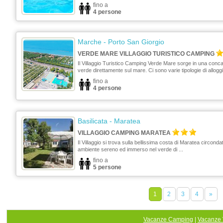
fino a
4 persone
Marche
- Porto San Giorgio
VERDE MARE VILLAGGIO TURISTICO CAMPING
Il Villaggio Turistico Camping Verde Mare sorge in una conca
verde direttamente sul mare. Ci sono varie tipologie di allogg
...
fino a
4 persone
Basilicata
- Maratea
VILLAGGIO CAMPING MARATEA
Il Villaggio si trova sulla bellissima costa di Maratea circonda
ambiente sereno ed immerso nel verde di ...
fino a
5 persone
1
2
3
4
»
Vacanze Camping
|
Vacanze 