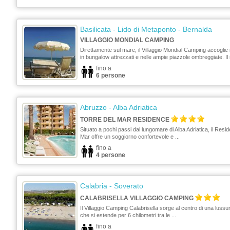
Basilicata
- Lido di Metaponto - Bernalda
VILLAGGIO MONDIAL CAMPING
Direttamente sul mare, il Villaggio Mondial Camping accoglie i
in bungalow attrezzati e nelle ampie piazzole ombreggiate. Il 
fino a
6 persone
Abruzzo
- Alba Adriatica
TORRE DEL MAR RESIDENCE
Situato a pochi passi dal lungomare di Alba Adriatica, il Resi
Mar offre un soggiorno confortevole e ...
fino a
4 persone
Calabria
- Soverato
CALABRISELLA VILLAGGIO CAMPING
Il Villaggio Camping Calabrisella sorge al centro di una lussu
che si estende per 6 chilometri tra le ...
fino a