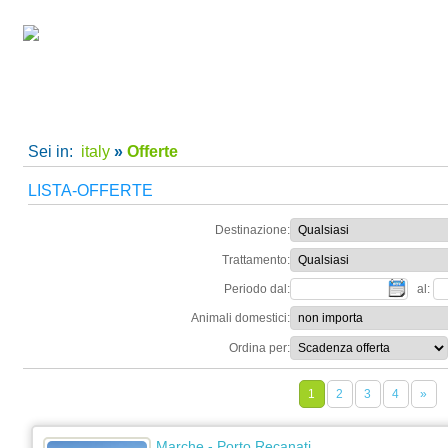
Home
|
Super Offerte!
|
C
Sei in:
italy
»
Offerte
LISTA-OFFERTE
Destinazione:
Trattamento:
Periodo dal:
al:
Animali domestici:
Ordina per:
1
2
3
4
»
Marche
- Porto Recanati