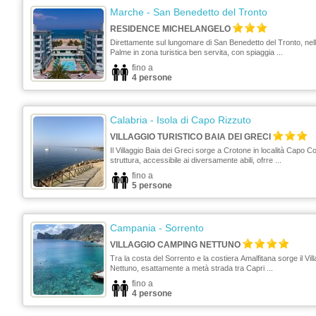
Marche
- San Benedetto del Tronto
RESIDENCE MICHELANGELO
Direttamente sul lungomare di San Benedetto del Tronto, nell
Palme in zona turistica ben servita, con spiaggia ...
fino a
4 persone
Calabria
- Isola di Capo Rizzuto
VILLAGGIO TURISTICO BAIA DEI GRECI
Il Villaggio Baia dei Greci sorge a Crotone in località Capo C
struttura, accessibile ai diversamente abili, ofrre ...
fino a
5 persone
Campania
- Sorrento
VILLAGGIO CAMPING NETTUNO
Tra la costa del Sorrento e la costiera Amalfitana sorge il Vi
Nettuno, esattamente a metà strada tra Capri ...
fino a
4 persone