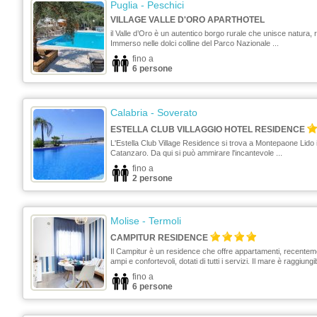
Puglia
- Peschici
VILLAGE VALLE D'ORO APARTHOTEL
il Valle d’Oro è un autentico borgo rurale che unisce natura, 
Immerso nelle dolci colline del Parco Nazionale ...
fino a
6 persone
Calabria
- Soverato
ESTELLA CLUB VILLAGGIO HOTEL RESIDENCE
L'Estella Club Village Residence si trova a Montepaone Lido i
Catanzaro. Da qui si può ammirare l'incantevole ...
fino a
2 persone
Molise
- Termoli
CAMPITUR RESIDENCE
Il Campitur è un residence che offre appartamenti, recentemen
ampi e confortevoli, dotati di tutti i servizi. Il mare è raggiungibi
fino a
6 persone