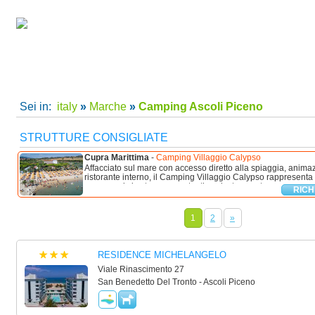
camping villaggi Ascoli Piceno, camping Ascoli Piceno, villaggi Ascoli Piceno per le tue vaca
Home
|
Super Offerte!
|
C
Sei in:
italy
»
Marche
»
Camping Ascoli Piceno
STRUTTURE CONSIGLIATE
Cupra Marittima
-
Camping Villaggio Calypso
Affacciato sul mare con accesso diretto alla spiaggia, animaz
ristorante interno, il Camping Villaggio Calypso rappresenta l
vacanza si vive tra mare autentico, risate spontanee e ...
RICH
1
2
»
RESIDENCE MICHELANGELO
Viale Rinascimento 27
San Benedetto Del Tronto - Ascoli Piceno