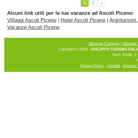
1
2
»
Alcuni link utili per le tue vacanze ad Ascoli Piceno
:
Villaggi Ascoli Piceno
|
Hotel Ascoli Piceno
|
Argriturismi
Vacanze Ascoli Piceno
Vacanze Camping
|
Vacanze 
Copyright © 2008 -
SVILUPPO TURISMO ITALIA 
Via A. Costa, 2
Privacy Policy
-
Contatti
-
Inserisci 