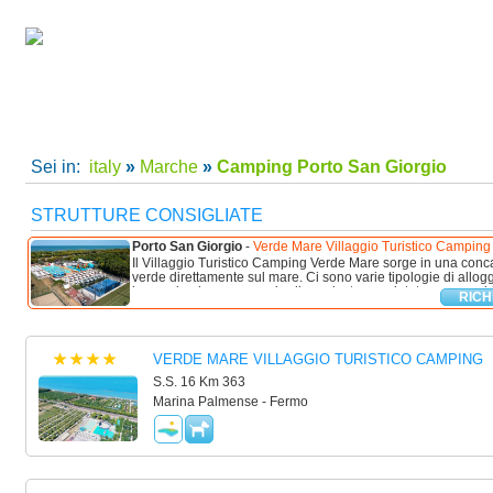
camping villaggi Porto San Giorgio, camping Porto San Giorgio, villaggi Porto San Giorgio 
Italy
Home
|
Super Offerte!
|
C
Sei in:
italy
»
Marche
»
Camping Porto San Giorgio
STRUTTURE CONSIGLIATE
Porto San Giorgio
-
Verde Mare Villaggio Turistico Camping
Il Villaggio Turistico Camping Verde Mare sorge in una conc
verde direttamente sul mare. Ci sono varie tipologie di allog
immersi nel parco con giardino privato e recintato; case mobili
RICH
VERDE MARE VILLAGGIO TURISTICO CAMPING
S.S. 16 Km 363
Marina Palmense - Fermo