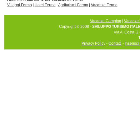
Villaggi Fermo
|
Hotel Fermo
|
Agriturismi Fermo
|
Vacanze Fermo
Vacanze Camping
|
Vacanze 
Copyright © 2008 -
SVILUPPO TURISMO ITALIA 
Via A. Costa, 2
Privacy Policy
-
Contatti
-
Inserisci 