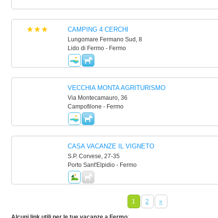
CAMPING 4 CERCHI
Lungomare Fermano Sud, 8
Lido di Fermo - Fermo
VECCHIA MONTA AGRITURISMO
Via Montecamauro, 36
Campofilone - Fermo
CASA VACANZE IL VIGNETO
S.P. Corvese, 27-35
Porto Sant'Elpidio - Fermo
1
2
»
Alcuni link utili per le tue vacanze a Fermo
: