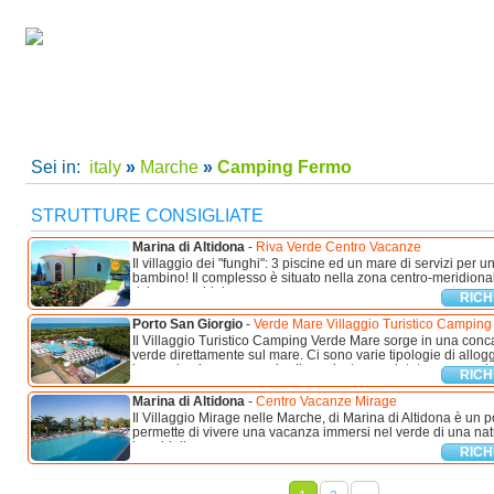
camping villaggi Fermo, camping Fermo, villaggi Fermo per le tue vacanze in Italy
Home
|
Super Offerte!
|
C
Sei in:
italy
»
Marche
»
Camping Fermo
STRUTTURE CONSIGLIATE
Marina di Altidona
-
Riva Verde Centro Vacanze
Il villaggio dei "funghi": 3 piscine ed un mare di servizi per 
bambino! Il complesso è situato nella zona centro-meridiona
riviera marchigiana, ...
RICH
Porto San Giorgio
-
Verde Mare Villaggio Turistico Camping
Il Villaggio Turistico Camping Verde Mare sorge in una conc
verde direttamente sul mare. Ci sono varie tipologie di allog
immersi nel parco con giardino privato e recintato; case mobili
RICH
Marina di Altidona
-
Centro Vacanze Mirage
Il Villaggio Mirage nelle Marche, di Marina di Altidona è un 
permette di vivere una vacanza immersi nel verde di una nat
boschi di ...
RICH