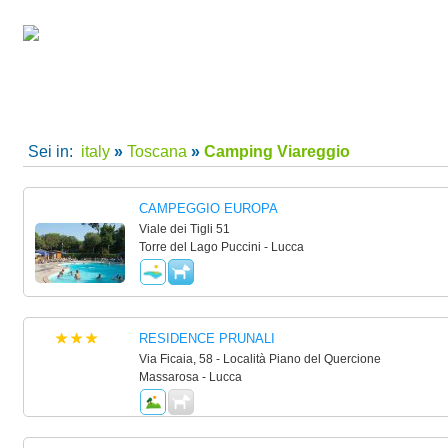
camping villaggi Viareggio, camping Viareggio, villaggi Viareggio per le tue vacanze in Italy
Home
|
Super Offerte!
|
C
Sei in:
italy
»
Toscana
»
Camping Viareggio
CAMPEGGIO EUROPA
Viale dei Tigli 51
Torre del Lago Puccini - Lucca
RESIDENCE PRUNALI
Via Ficaia, 58 - Località Piano del Quercione
Massarosa - Lucca