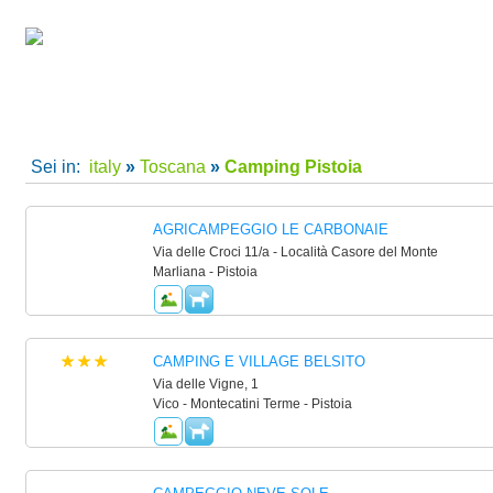
camping villaggi Pistoia, camping Pistoia, villaggi Pistoia per le tue vacanze in Italy
Home
|
Super Offerte!
|
C
Sei in:
italy
»
Toscana
»
Camping Pistoia
AGRICAMPEGGIO LE CARBONAIE
Via delle Croci 11/a - Località Casore del Monte
Marliana - Pistoia
CAMPING E VILLAGE BELSITO
Via delle Vigne, 1
Vico - Montecatini Terme - Pistoia