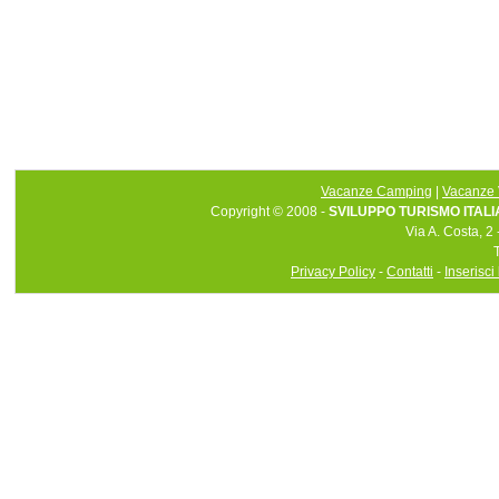
Vacanze Camping
|
Vacanze 
Copyright © 2008 -
SVILUPPO TURISMO ITALIA 
Via A. Costa, 2
Privacy Policy
-
Contatti
-
Inserisci 