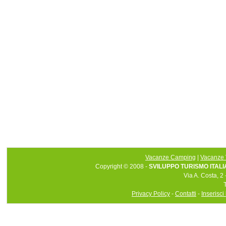
Vacanze Camping
|
Vacanze 
Copyright © 2008 -
SVILUPPO TURISMO ITALIA 
Via A. Costa, 2
Privacy Policy
-
Contatti
-
Inserisci 