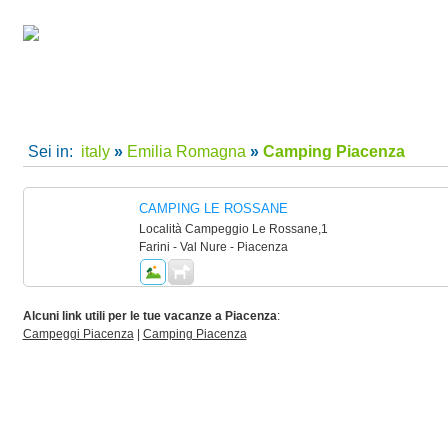
camping villaggi Piacenza, camping Piacenza, villaggi Piacenza per le tue vacanze in Italy
Home
|
Super Offerte!
|
C
Sei in:
italy
»
Emilia Romagna
»
Camping Piacenza
CAMPING LE ROSSANE
Località Campeggio Le Rossane,1
Farini - Val Nure - Piacenza
Alcuni link utili per le tue vacanze a Piacenza
:
Campeggi Piacenza
|
Camping Piacenza