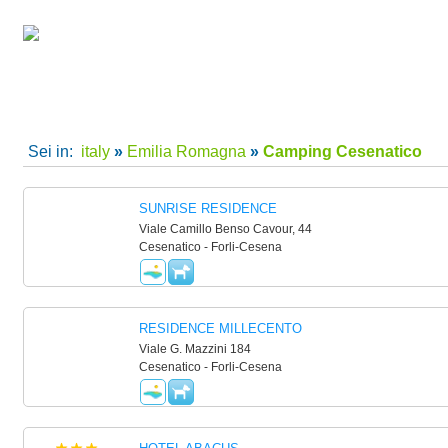
camping villaggi Cesenatico, camping Cesenatico, villaggi Cesenatico per le tue vacanze in
Home
|
Super Offerte!
|
C
Sei in:
italy
»
Emilia Romagna
»
Camping Cesenatico
SUNRISE RESIDENCE
Viale Camillo Benso Cavour, 44
Cesenatico - Forli-Cesena
RESIDENCE MILLECENTO
Viale G. Mazzini 184
Cesenatico - Forli-Cesena