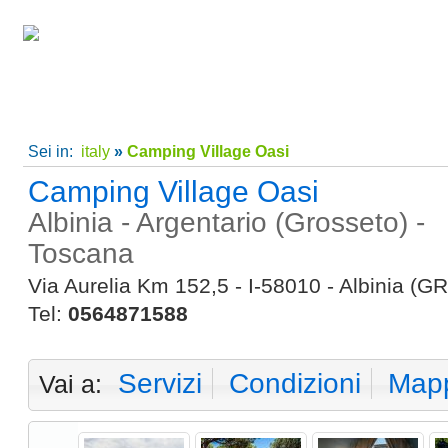
Home
|
Super Offerte!
|
C
Sei in:
italy
»
Camping Village Oasi
Camping Village Oasi
Albinia - Argentario (Grosseto) -
Toscana
Via Aurelia Km 152,5 - I-58010 - Albinia (GR
Tel:
0564871588
Servizi
Condizioni
Map
Vai a: