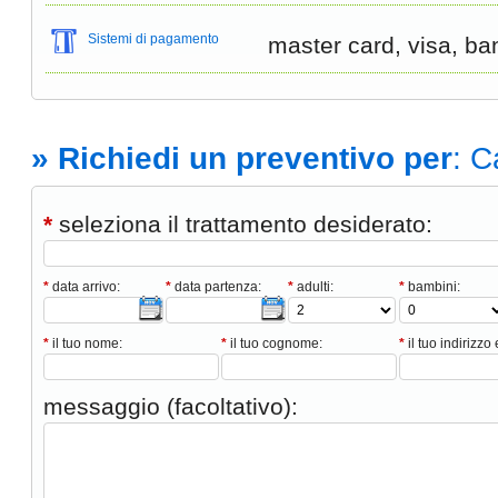
Sistemi di pagamento
master card, visa, b
» Richiedi un preventivo per
: C
*
seleziona il trattamento desiderato:
*
data arrivo:
*
data partenza:
*
adulti:
*
bambini:
*
il tuo nome:
*
il tuo cognome:
*
il tuo indirizzo 
messaggio (facoltativo):