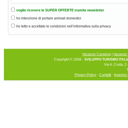
voglio ricevere le SUPER OFFERTE tramite newsletter
ho intenzione di portare animali domestici
ho letto e accettato le condizioni nell’informativa sulla privacy
Vacanze Camping
|
Vacanze 
Copyright © 2008 -
SVILUPPO TURISMO ITALIA 
Via A. Costa, 2
Privacy Policy
-
Contatti
-
Inserisci 