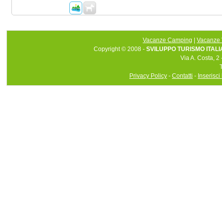
Vacanze Camping
|
Vacanze 
Copyright © 2008 -
SVILUPPO TURISMO ITALIA 
Via A. Costa, 2
Privacy Policy
-
Contatti
-
Inserisci 