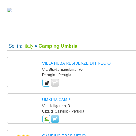
camping villaggi Umbria, camping Umbria, villaggi Umbria per le tue vacanze in Italy
Home
|
Super Offerte!
|
C
Sei in:
italy
»
Camping Umbria
VILLA NUBA RESIDENZE DI PREGIO
Via Strada Eugubina, 70
Perugia - Perugia
UMBRIA CAMP
Via Hallgarten, 3
Città di Castello - Perugia