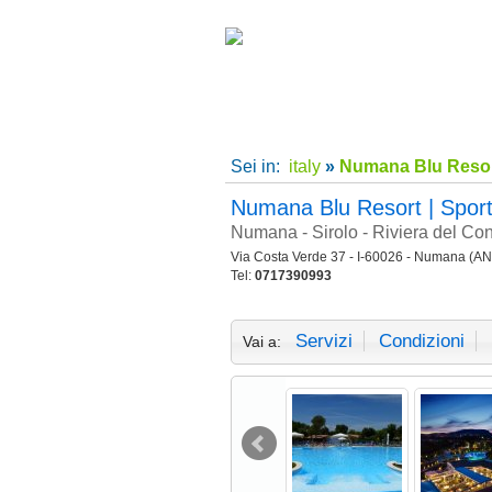
Home
|
Supe
Sei in:
italy
»
Numana Blu Resort
Numana Blu Resort | Sport
Numana - Sirolo - Riviera del Co
Via Costa Verde 37 - I-60026 - Numana (AN
Tel:
0717390993
Servizi
Condizioni
Vai a: