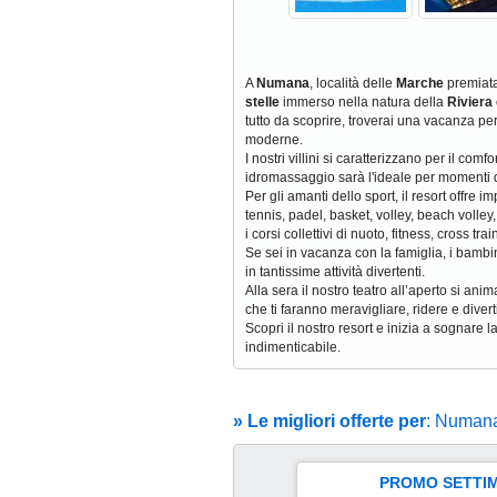
A
Numana
, località delle
Marche
premiata
stelle
immerso nella natura della
Riviera
tutto da scoprire, troverai una vacanza per
moderne.
I nostri villini si caratterizzano per il c
idromassaggio sarà l'ideale per momenti d
Per gli amanti dello sport, il resort offre 
tennis, padel, basket, volley, beach volley
i corsi collettivi di nuoto, fitness, cross trai
Se sei in vacanza con la famiglia, i bambi
in tantissime attività divertenti.
Alla sera il nostro teatro all’aperto si ani
che ti faranno meravigliare, ridere e divert
Scopri il nostro resort e inizia a sognare
indimenticabile.
» Le migliori offerte per
: Numana 
PROMO SETTIMA
 6 Set Al 13 Set