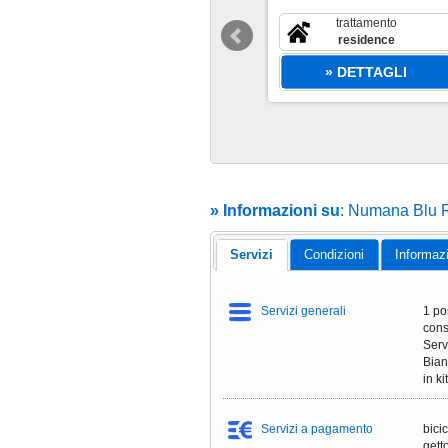
scade il 6 set
trattamento
€
95
residence
 alloggio al giorno
» DETTAGLI
» Informazioni su
: Numana Blu Re
Servizi
Condizioni
Informaz
Servizi generali
1 po
cons
Servi
Bian
in k
Servizi a pagamento
bici
getto