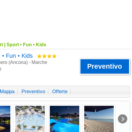
r Offerte!
|
Contatti
|
Inserisci La Tua Struttu
 | Sport • Fun • Kids
 • Fun • Kids
nero (Ancona) - Marche
Preventivo
)
Mappa
Preventivo
Offerte