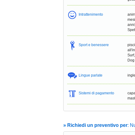
Intrattenimento
anim
mesi
anni
Spet
Sport e benessere
pisc
all'
Surf
Dog 
Lingue parlate
ingl
Sistemi di pagamento
capa
mast
» Richiedi un preventivo per
: N