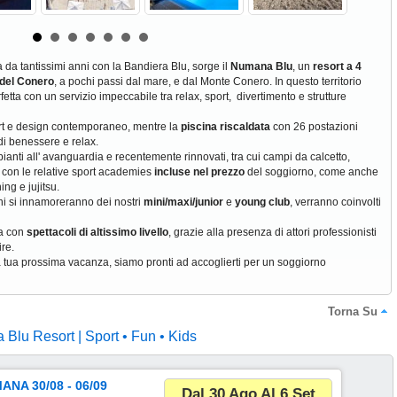
 da tantissimi anni con la Bandiera Blu, sorge il
Numana Blu
, un
resort a 4
 del Conero
, a pochi passi dal mare, e dal Monte Conero. In questo territorio
fetta con un servizio impeccabile tra relax, sport, divertimento e strutture
omfort e design contemporaneo, mentre la
piscina riscaldata
con 26 postazioni
i benessere e relax.
impianti all' avanguardia e recentemente rinnovati, tra cui campi da calcetto,
, con le relative sport academies
incluse nel prezzo
del soggiorno, come anche
ning e jujitsu.
ni si innamoreranno dei nostri
mini/maxi/junior
e
young club
, verranno coinvolti
ma con
spettacoli di altissimo livello
, grazie alla presenza di attori professionisti
ire.
 la tua prossima vacanza, siamo pronti ad accoglierti per un soggiorno
Torna Su
Blu Resort | Sport • Fun • Kids
NA 30/08 - 06/09
Dal 30 Ago Al 6 Set