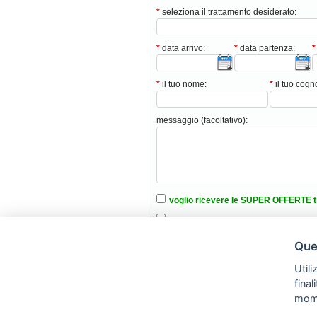
*
seleziona il trattamento desiderato:
*
data arrivo:
*
data partenza:
*
*
il tuo nome:
*
il tuo cog
messaggio (facoltativo):
voglio ricevere le SUPER OFFERTE t
ho intenzione di portare animali domes
ho letto e accettato le condizioni nell’i
Ques
Utili
fina
mom