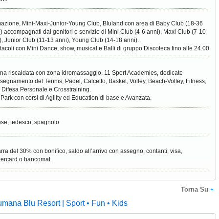
azione, Mini-Maxi-Junior-Young Club, Bluland con area di Baby Club (18-36
) accompagnati dai genitori e servizio di Mini Club (4-6 anni), Maxi Club (7-10
), Junior Club (11-13 anni), Young Club (14-18 anni).
tacoli con Mini Dance, show, musical e Balli di gruppo Discoteca fino alle 24.00
ina riscaldata con zona idromassaggio, 11 Sport Academies, dedicate
insegnamento del Tennis, Padel, Calcetto, Basket, Volley, Beach-Volley, Fitness,
, Difesa Personale e Crosstraining.
Park con corsi di Agility ed Education di base e Avanzata.
ese, tedesco, spagnolo
rra del 30% con bonifico, saldo all’arrivo con assegno, contanti, visa,
ercard o bancomat.
Torna Su
umana Blu Resort | Sport • Fun • Kids