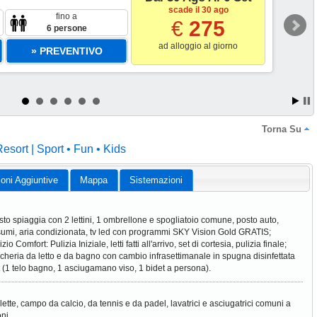
scade il 30 ago
fino a
€
275
6 persone
ad alloggio al giorno
» PREVENTIVO
Torna Su
sort | Sport • Fun • Kids
ioni Aggiuntive
Mappa
Sistemazioni
sto spiaggia con 2 lettini, 1 ombrellone e spogliatoio comune, posto auto,
umi, aria condizionata, tv led con programmi SKY Vision Gold GRATIS;
zio Comfort: Pulizia Iniziale, letti fatti all'arrivo, set di cortesia, pulizia finale;
cheria da letto e da bagno con cambio infrasettimanale in spugna disinfettata
it (1 telo bagno, 1 asciugamano viso, 1 bidet a persona).
clette, campo da calcio, da tennis e da padel, lavatrici e asciugatrici comuni a
ni.