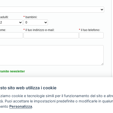
adulti:
*
bambini:
nome:
*
il tuo indirizzo e-mail:
*
il tuo telefono:
ramite newsletter
tici
nformativa sulla privacy
to sito web utilizza i cookie
zziamo cookie e tecnologie simili per il funzionamento del sito e altr
Torna Su
lità. Puoi accettare le impostazioni predefinite o modificarle in qual
ento
Personalizza
.
Vacanze Camping
|
Vacanze Villaggi
|
Vacanze Hotel
|
Vacanze Agriturismi