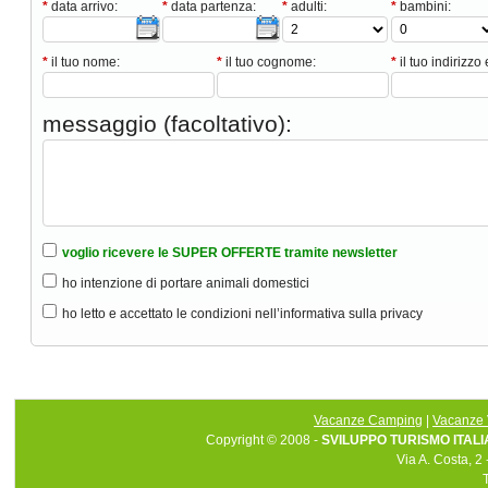
*
data arrivo:
*
data partenza:
*
adulti:
*
bambini:
*
il tuo nome:
*
il tuo cognome:
*
il tuo indirizzo 
messaggio (facoltativo):
voglio ricevere le SUPER OFFERTE tramite newsletter
ho intenzione di portare animali domestici
ho letto e accettato le condizioni nell’informativa sulla privacy
Vacanze Camping
|
Vacanze 
Copyright © 2008 -
SVILUPPO TURISMO ITALIA 
Via A. Costa, 2