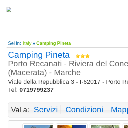
Home
|
Super Offerte!
|
C
Sei in:
italy
»
Camping Pineta
Camping Pineta
Porto Recanati - Riviera del Con
(Macerata) - Marche
Viale della Repubblica 3 - I-62017 - Porto 
Tel:
0719799237
Servizi
Condizioni
Map
Vai a: