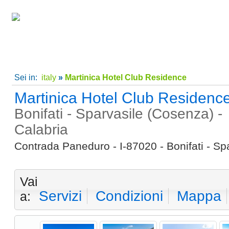
Home
|
Super Offerte!
|
C
Sei in:
italy
»
Martinica Hotel Club Residence
Martinica Hotel Club Residenc
Bonifati - Sparvasile (Cosenza) -
Calabria
Contrada Paneduro - I-87020 - Bonifati - Sp
Vai
Servizi
Condizioni
Mappa
a: