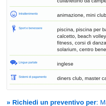
culla/lettino da camp
Intrattenimento
animazione, mini club
Sport e benessere
piscina, piscina per b
calcetto, beach volley
fitness, corsi di danza
solarium, centro ben
Lingue parlate
inglese
Sistemi di pagamento
diners club, master c
» Richiedi un preventivo per
: M