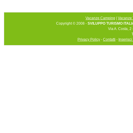
Vacanze Camping
|
Vacanze 
Copyright © 2008 -
SVILUPPO TURISMO ITALIA 
Via A. Costa, 2
Privacy Policy
-
Contatti
-
Inserisci 