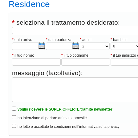
Residence
*
seleziona il trattamento desiderato:
*
data arrivo:
*
data partenza:
*
adulti:
*
bambini:
*
il tuo nome:
*
il tuo cognome:
*
il tuo indirizzo 
messaggio (facoltativo):
voglio ricevere le SUPER OFFERTE tramite newsletter
ho intenzione di portare animali domestici
ho letto e accettato le condizioni nell’informativa sulla privacy