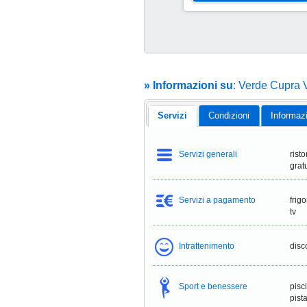
23 Ago Al 13 Set
scade il 5 set
€
1110
» Informazioni su
: Verde Cupra V
per pacchetto
a partire da
Servizi
Condizioni
Informaz
Servizi generali
risto
grat
Servizi a pagamento
frig
tv
Intrattenimento
disc
Sport e benessere
pisc
pist