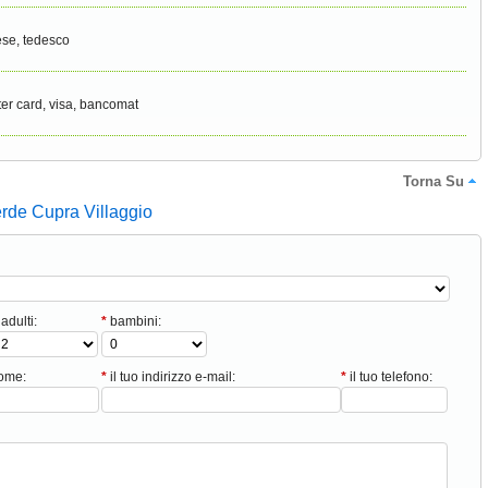
ese, tedesco
er card, visa, bancomat
Torna Su
erde Cupra Villaggio
adulti:
*
bambini:
nome:
*
il tuo indirizzo e-mail:
*
il tuo telefono: