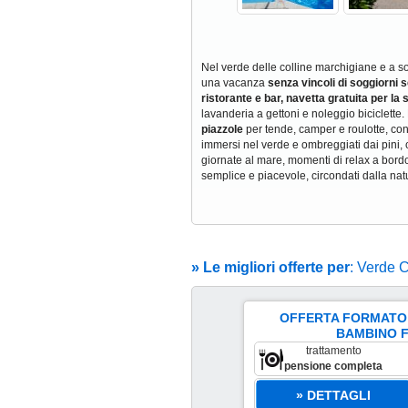
Nel verde delle colline marchigiane e a sol
una vacanza
senza vincoli di soggiorni s
ristorante e bar, navetta gratuita per la 
lavanderia a gettoni e noleggio biciclette.
piazzole
per tende, camper e roulotte, con 
immersi nel verde e ombreggiati dai pini, 
giornate al mare, momenti di relax a bordo
semplice e piacevole, circondati dalla natu
» Le migliori offerte per
: Verde 
OFFERTA FORMATO F
23 Ago Al 13 Set
BAMBINO FI
scade il 5 set
trattamento
€
1110
pensione completa
per pacchetto
» DETTAGLI
a partire da