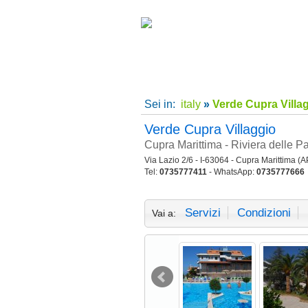
Home
|
Supe
Sei in:
italy
»
Verde Cupra Villa
Verde Cupra Villaggio
Cupra Marittima - Riviera delle P
Via Lazio 2/6 - I-63064 - Cupra Marittima (A
Tel:
0735777411
- WhatsApp:
0735777666
Servizi
Condizioni
Vai a: