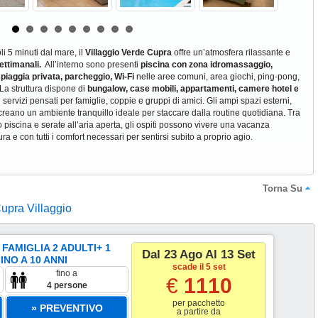
i 5 minuti dal mare, il
Villaggio Verde Cupra
offre un’atmosfera rilassante e
ettimanali.
All’interno sono presenti
piscina con zona idromassaggio,
spiaggia privata, parcheggio, Wi-Fi
nelle aree comuni, area giochi, ping-pong,
 La struttura dispone di
bungalow, case mobili, appartamenti, camere hotel
e
servizi pensati per famiglie, coppie e gruppi di amici. Gli ampi spazi esterni,
creano un ambiente tranquillo ideale per staccare dalla routine quotidiana. Tra
 piscina e serate all’aria aperta, gli ospiti possono vivere una vacanza
ra e con tutti i comfort necessari per sentirsi subito a proprio agio.
Torna Su
Cupra Villaggio
AMIGLIA 2 ADULTI+ 1
Dal 23 Ago Al 13 Set
NO A 10 ANNI
scade il 5 set
fino a
€
1110
4 persone
per pacchetto
» PREVENTIVO
a partire da