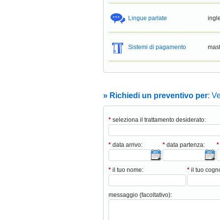
Lingue parlate
ingl
Sistemi di pagamento
mast
» Richiedi un preventivo per
: V
*
seleziona il trattamento desiderato:
*
data arrivo:
*
data partenza:
*
*
il tuo nome:
*
il tuo cog
messaggio (facoltativo):