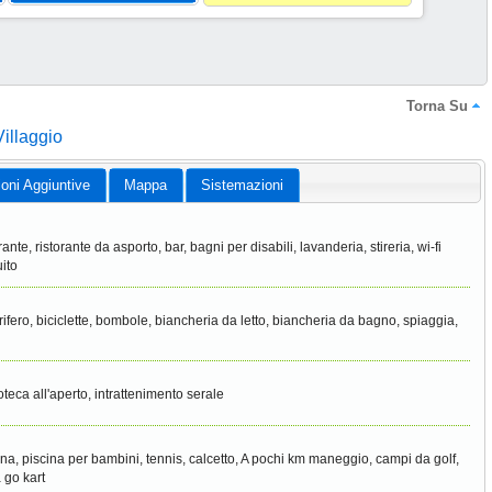
Torna Su
illaggio
ioni Aggiuntive
Mappa
Sistemazioni
rante, ristorante da asporto, bar, bagni per disabili, lavanderia, stireria, wi-fi
uito
orifero, biciclette, bombole, biancheria da letto, biancheria da bagno, spiaggia,
oteca all'aperto, intrattenimento serale
ina, piscina per bambini, tennis, calcetto, A pochi km maneggio, campi da golf,
a go kart