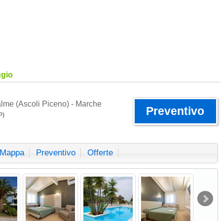
r Offerte!
|
Contatti
|
Inserisci La Tua Struttu
ggio
alme (Ascoli Piceno) - Marche
Preventivo
P)
Mappa
Preventivo
Offerte