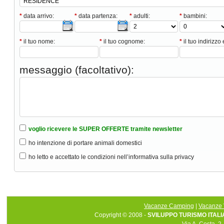
*
data arrivo:
*
data partenza:
*
adulti:
*
bambini:
*
il tuo nome:
*
il tuo cognome:
*
il tuo indirizzo 
messaggio (facoltativo):
voglio ricevere le SUPER OFFERTE tramite newsletter
ho intenzione di portare animali domestici
ho letto e accettato le condizioni nell’informativa sulla privacy
Vacanze Camping
|
Vacanze 
Copyright © 2008 -
SVILUPPO TURISMO ITALIA 
Via A. Costa, 2