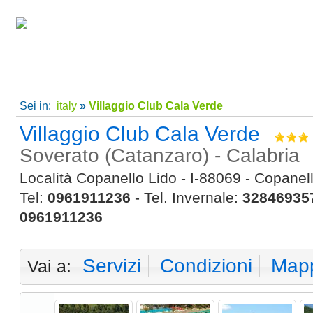
Home
|
Super Offerte!
|
C
Sei in:
italy
»
Villaggio Club Cala Verde
Villaggio Club Cala Verde
Soverato (Catanzaro) - Calabria
Località Copanello Lido - I-88069 - Copanello
Tel:
0961911236
- Tel. Invernale:
32846935
0961911236
Servizi
Condizioni
Map
Vai a: